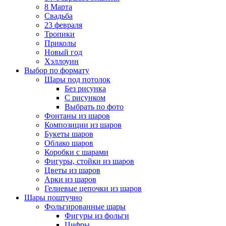
8 Марта
Свадьба
23 февраля
Тропики
Приколы
Новый год
Хэллоуин
Выбор по формату
Шары под потолок
Без рисунка
С рисунком
Выбрать по фото
Фонтаны из шаров
Композиции из шаров
Букеты шаров
Облако шаров
Коробки с шарами
Фигуры, стойки из шаров
Цветы из шаров
Арки из шаров
Гелиевые цепочки из шаров
Шары поштучно
Фольгированные шары
Фигуры из фольги
Цифры