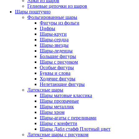
Арки из шаров
Гелиевые цепочки из шаров
Шары поштучно
Фольгированные шары
Фигуры из фольги
Цифры
Шары-круги
Шары-сердца
Шары-звезды
Шары-леденцы
Большие фигуры
Шары с рисунком
Особые фигуры
Буквы и слова
Ходячие фигуры
Нелетающие фигуры
Латексные шары
Шары матовые классика
Шары прозрачные
Шары металлик
Шары хром
Шары-агаты с переливами
Шары с конфетти
Шары Дабл стафф Плотный цвет
Латексные шары с рисунком