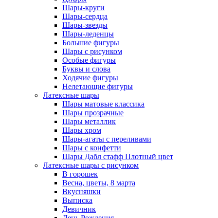
Шары-круги
Шары-сердца
Шары-звезды
Шары-леденцы
Большие фигуры
Шары с рисунком
Особые фигуры
Буквы и слова
Ходячие фигуры
Нелетающие фигуры
Латексные шары
Шары матовые классика
Шары прозрачные
Шары металлик
Шары хром
Шары-агаты с переливами
Шары с конфетти
Шары Дабл стафф Плотный цвет
Латексные шары с рисунком
В горошек
Весна, цветы, 8 марта
Вкусняшки
Выписка
Девичник
День Рождения