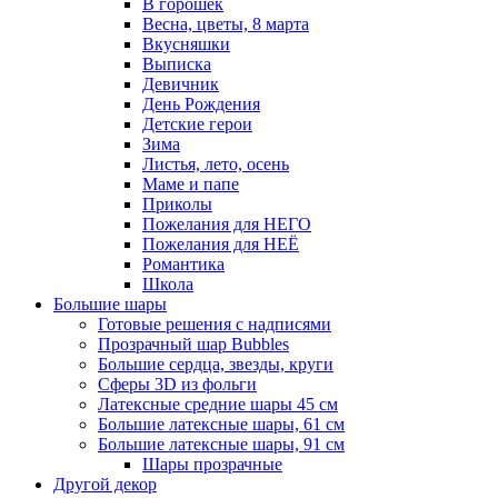
В горошек
Весна, цветы, 8 марта
Вкусняшки
Выписка
Девичник
День Рождения
Детские герои
Зима
Листья, лето, осень
Маме и папе
Приколы
Пожелания для НЕГО
Пожелания для НЕЁ
Романтика
Школа
Большие шары
Готовые решения с надписями
Прозрачный шар Bubbles
Большие сердца, звезды, круги
Сферы 3D из фольги
Латексные средние шары 45 см
Большие латексные шары, 61 см
Большие латексные шары, 91 см
Шары прозрачные
Другой декор