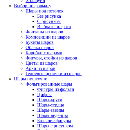
Хэллоуин
Выбор по формату
Шары под потолок
Без рисунка
С рисунком
Выбрать по фото
Фонтаны из шаров
Композиции из шаров
Букеты шаров
Облако шаров
Коробки с шарами
Фигуры, стойки из шаров
Цветы из шаров
Арки из шаров
Гелиевые цепочки из шаров
Шары поштучно
Фольгированные шары
Фигуры из фольги
Цифры
Шары-круги
Шары-сердца
Шары-звезды
Шары-леденцы
Большие фигуры
Шары с рисунком