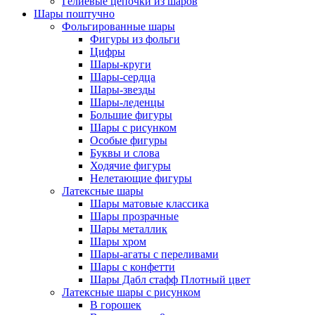
Гелиевые цепочки из шаров
Шары поштучно
Фольгированные шары
Фигуры из фольги
Цифры
Шары-круги
Шары-сердца
Шары-звезды
Шары-леденцы
Большие фигуры
Шары с рисунком
Особые фигуры
Буквы и слова
Ходячие фигуры
Нелетающие фигуры
Латексные шары
Шары матовые классика
Шары прозрачные
Шары металлик
Шары хром
Шары-агаты с переливами
Шары с конфетти
Шары Дабл стафф Плотный цвет
Латексные шары с рисунком
В горошек