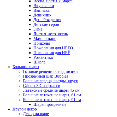
Весна, цветы, 8 марта
Вкусняшки
Выписка
Девичник
День Рождения
Детские герои
Зима
Листья, лето, осень
Маме и папе
Приколы
Пожелания для НЕГО
Пожелания для НЕЁ
Романтика
Школа
Большие шары
Готовые решения с надписями
Прозрачный шар Bubbles
Большие сердца, звезды, круги
Сферы 3D из фольги
Латексные средние шары 45 см
Большие латексные шары, 61 см
Большие латексные шары, 91 см
Шары прозрачные
Другой декор
Декор на шаре