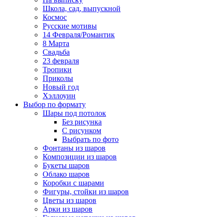
Школа, сад, выпускной
Космос
Русские мотивы
14 Февраля/Романтик
8 Марта
Свадьба
23 февраля
Тропики
Приколы
Новый год
Хэллоуин
Выбор по формату
Шары под потолок
Без рисунка
С рисунком
Выбрать по фото
Фонтаны из шаров
Композиции из шаров
Букеты шаров
Облако шаров
Коробки с шарами
Фигуры, стойки из шаров
Цветы из шаров
Арки из шаров