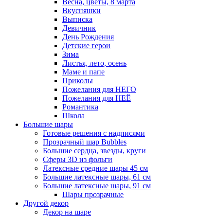
Весна, цветы, 8 марта
Вкусняшки
Выписка
Девичник
День Рождения
Детские герои
Зима
Листья, лето, осень
Маме и папе
Приколы
Пожелания для НЕГО
Пожелания для НЕЁ
Романтика
Школа
Большие шары
Готовые решения с надписями
Прозрачный шар Bubbles
Большие сердца, звезды, круги
Сферы 3D из фольги
Латексные средние шары 45 см
Большие латексные шары, 61 см
Большие латексные шары, 91 см
Шары прозрачные
Другой декор
Декор на шаре