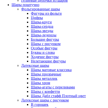
Гелиевые цепочки из шаров
Шары поштучно
Фольгированные шары
Фигуры из фольги
Цифры
Шары-круги
Шары-сердца
Шары-звезды
Шары-леденцы
Большие фигуры
Шары с рисунком
Особые фигуры
Буквы и слова
Ходячие фигуры
Нелетающие фигуры
Латексные шары
Шары матовые классика
Шары прозрачные
Шары металлик
Шары хром
Шары-агаты с переливами
Шары с конфетти
Шары Дабл стафф Плотный цвет
Латексные шары с рисунком
В горошек