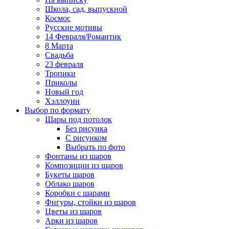
Школа, сад, выпускной
Космос
Русские мотивы
14 Февраля/Романтик
8 Марта
Свадьба
23 февраля
Тропики
Приколы
Новый год
Хэллоуин
Выбор по формату
Шары под потолок
Без рисунка
С рисунком
Выбрать по фото
Фонтаны из шаров
Композиции из шаров
Букеты шаров
Облако шаров
Коробки с шарами
Фигуры, стойки из шаров
Цветы из шаров
Арки из шаров