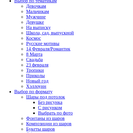
Выбор по тематикам
Девочкам
Мальчикам
Мужчине
Девушке
На выписку
Школа, сад, выпускной
Космос
Русские мотивы
14 Февраля/Романтик
8 Марта
Свадьба
23 февраля
Тропики
Приколы
Новый год
Хэллоуин
Выбор по формату
Шары под потолок
Без рисунка
С рисунком
Выбрать по фото
Фонтаны из шаров
Композиции из шаров
Букеты шаров