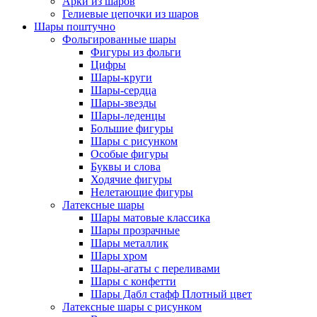
Арки из шаров
Гелиевые цепочки из шаров
Шары поштучно
Фольгированные шары
Фигуры из фольги
Цифры
Шары-круги
Шары-сердца
Шары-звезды
Шары-леденцы
Большие фигуры
Шары с рисунком
Особые фигуры
Буквы и слова
Ходячие фигуры
Нелетающие фигуры
Латексные шары
Шары матовые классика
Шары прозрачные
Шары металлик
Шары хром
Шары-агаты с переливами
Шары с конфетти
Шары Дабл стафф Плотный цвет
Латексные шары с рисунком