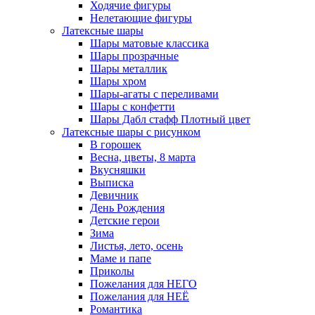
Ходячие фигуры
Нелетающие фигуры
Латексные шары
Шары матовые классика
Шары прозрачные
Шары металлик
Шары хром
Шары-агаты с переливами
Шары с конфетти
Шары Дабл стафф Плотный цвет
Латексные шары с рисунком
В горошек
Весна, цветы, 8 марта
Вкусняшки
Выписка
Девичник
День Рождения
Детские герои
Зима
Листья, лето, осень
Маме и папе
Приколы
Пожелания для НЕГО
Пожелания для НЕЁ
Романтика