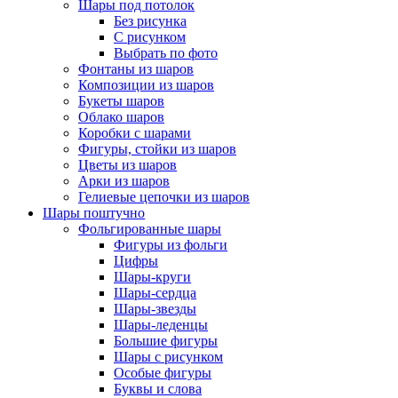
Шары под потолок
Без рисунка
С рисунком
Выбрать по фото
Фонтаны из шаров
Композиции из шаров
Букеты шаров
Облако шаров
Коробки с шарами
Фигуры, стойки из шаров
Цветы из шаров
Арки из шаров
Гелиевые цепочки из шаров
Шары поштучно
Фольгированные шары
Фигуры из фольги
Цифры
Шары-круги
Шары-сердца
Шары-звезды
Шары-леденцы
Большие фигуры
Шары с рисунком
Особые фигуры
Буквы и слова