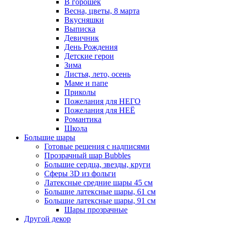
В горошек
Весна, цветы, 8 марта
Вкусняшки
Выписка
Девичник
День Рождения
Детские герои
Зима
Листья, лето, осень
Маме и папе
Приколы
Пожелания для НЕГО
Пожелания для НЕЁ
Романтика
Школа
Большие шары
Готовые решения с надписями
Прозрачный шар Bubbles
Большие сердца, звезды, круги
Сферы 3D из фольги
Латексные средние шары 45 см
Большие латексные шары, 61 см
Большие латексные шары, 91 см
Шары прозрачные
Другой декор