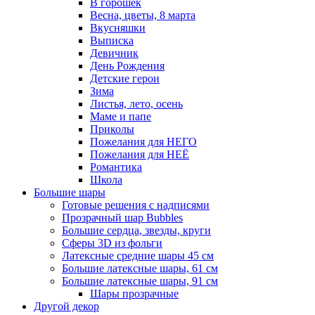
В горошек
Весна, цветы, 8 марта
Вкусняшки
Выписка
Девичник
День Рождения
Детские герои
Зима
Листья, лето, осень
Маме и папе
Приколы
Пожелания для НЕГО
Пожелания для НЕЁ
Романтика
Школа
Большие шары
Готовые решения с надписями
Прозрачный шар Bubbles
Большие сердца, звезды, круги
Сферы 3D из фольги
Латексные средние шары 45 см
Большие латексные шары, 61 см
Большие латексные шары, 91 см
Шары прозрачные
Другой декор