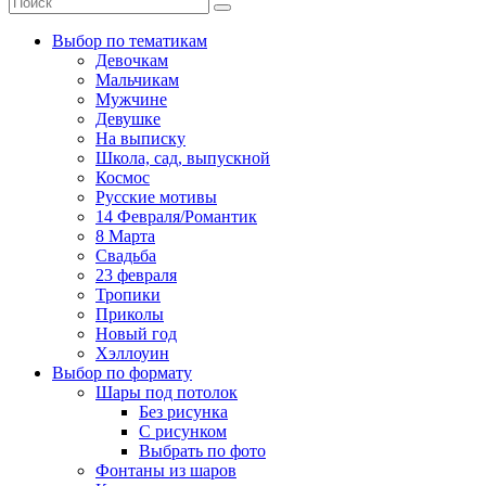
Выбор по тематикам
Девочкам
Мальчикам
Мужчине
Девушке
На выписку
Школа, сад, выпускной
Космос
Русские мотивы
14 Февраля/Романтик
8 Марта
Свадьба
23 февраля
Тропики
Приколы
Новый год
Хэллоуин
Выбор по формату
Шары под потолок
Без рисунка
С рисунком
Выбрать по фото
Фонтаны из шаров