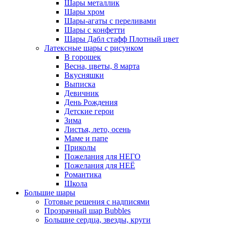
Шары металлик
Шары хром
Шары-агаты с переливами
Шары с конфетти
Шары Дабл стафф Плотный цвет
Латексные шары с рисунком
В горошек
Весна, цветы, 8 марта
Вкусняшки
Выписка
Девичник
День Рождения
Детские герои
Зима
Листья, лето, осень
Маме и папе
Приколы
Пожелания для НЕГО
Пожелания для НЕЁ
Романтика
Школа
Большие шары
Готовые решения с надписями
Прозрачный шар Bubbles
Большие сердца, звезды, круги