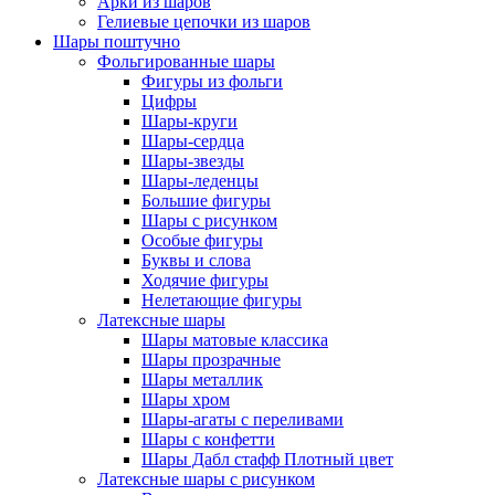
Арки из шаров
Гелиевые цепочки из шаров
Шары поштучно
Фольгированные шары
Фигуры из фольги
Цифры
Шары-круги
Шары-сердца
Шары-звезды
Шары-леденцы
Большие фигуры
Шары с рисунком
Особые фигуры
Буквы и слова
Ходячие фигуры
Нелетающие фигуры
Латексные шары
Шары матовые классика
Шары прозрачные
Шары металлик
Шары хром
Шары-агаты с переливами
Шары с конфетти
Шары Дабл стафф Плотный цвет
Латексные шары с рисунком