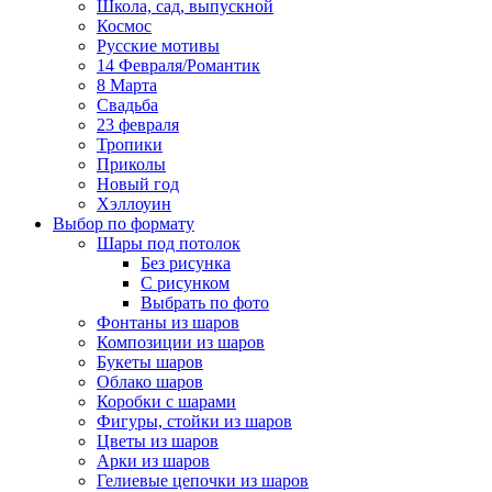
Школа, сад, выпускной
Космос
Русские мотивы
14 Февраля/Романтик
8 Марта
Свадьба
23 февраля
Тропики
Приколы
Новый год
Хэллоуин
Выбор по формату
Шары под потолок
Без рисунка
С рисунком
Выбрать по фото
Фонтаны из шаров
Композиции из шаров
Букеты шаров
Облако шаров
Коробки с шарами
Фигуры, стойки из шаров
Цветы из шаров
Арки из шаров
Гелиевые цепочки из шаров