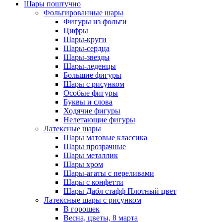
Шары поштучно
Фольгированные шары
Фигуры из фольги
Цифры
Шары-круги
Шары-сердца
Шары-звезды
Шары-леденцы
Большие фигуры
Шары с рисунком
Особые фигуры
Буквы и слова
Ходячие фигуры
Нелетающие фигуры
Латексные шары
Шары матовые классика
Шары прозрачные
Шары металлик
Шары хром
Шары-агаты с переливами
Шары с конфетти
Шары Дабл стафф Плотный цвет
Латексные шары с рисунком
В горошек
Весна, цветы, 8 марта