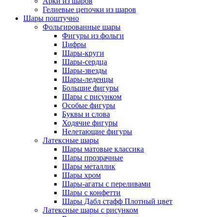
Арки из шаров
Гелиевые цепочки из шаров
Шары поштучно
Фольгированные шары
Фигуры из фольги
Цифры
Шары-круги
Шары-сердца
Шары-звезды
Шары-леденцы
Большие фигуры
Шары с рисунком
Особые фигуры
Буквы и слова
Ходячие фигуры
Нелетающие фигуры
Латексные шары
Шары матовые классика
Шары прозрачные
Шары металлик
Шары хром
Шары-агаты с переливами
Шары с конфетти
Шары Дабл стафф Плотный цвет
Латексные шары с рисунком