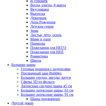
В горошек
Весна, цветы, 8 марта
Вкусняшки
Выписка
Девичник
День Рождения
Детские герои
Зима
Листья, лето, осень
Маме и папе
Приколы
Пожелания для НЕГО
Пожелания для НЕЁ
Романтика
Школа
Большие шары
Готовые решения с надписями
Прозрачный шар Bubbles
Большие сердца, звезды, круги
Сферы 3D из фольги
Латексные средние шары 45 см
Большие латексные шары, 61 см
Большие латексные шары, 91 см
Шары прозрачные
Другой декор