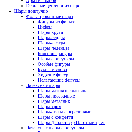
Арки из шаров
Гелиевые цепочки из шаров
Шары поштучно
Фольгированные шары
Фигуры из фольги
Цифры
Шары-круги
Шары-сердца
Шары-звезды
Шары-леденцы
Большие фигуры
Шары с рисунком
Особые фигуры
Буквы и слова
Ходячие фигуры
Нелетающие фигуры
Латексные шары
Шары матовые классика
Шары прозрачные
Шары металлик
Шары хром
Шары-агаты с переливами
Шары с конфетти
Шары Дабл стафф Плотный цвет
Латексные шары с рисунком