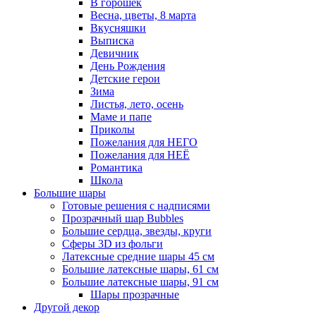
В горошек
Весна, цветы, 8 марта
Вкусняшки
Выписка
Девичник
День Рождения
Детские герои
Зима
Листья, лето, осень
Маме и папе
Приколы
Пожелания для НЕГО
Пожелания для НЕЁ
Романтика
Школа
Большие шары
Готовые решения с надписями
Прозрачный шар Bubbles
Большие сердца, звезды, круги
Сферы 3D из фольги
Латексные средние шары 45 см
Большие латексные шары, 61 см
Большие латексные шары, 91 см
Шары прозрачные
Другой декор