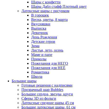
Шары с конфетти
Шары Дабл стафф Плотный цвет
Латексные шары с рисунком
В горошек
Весна, цветы, 8 марта
Вкусняшки
Выписка
Девичник
День Рождения
Детские герои
Зима
Листья, лето, осень
Маме и папе
Приколы
Пожелания для НЕГО
Пожелания для НЕЁ
Романтика
Школа
Большие шары
Готовые решения с надписями
Прозрачный шар Bubbles
Большие сердца, звезды, круги
Сферы 3D из фольги
Латексные средние шары 45 см
Большие латексные шары, 61 см