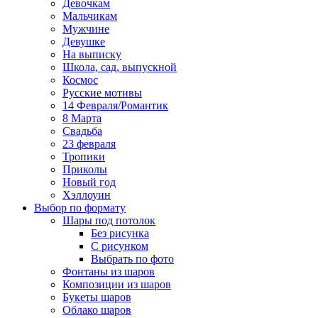
Девочкам
Мальчикам
Мужчине
Девушке
На выписку
Школа, сад, выпускной
Космос
Русские мотивы
14 Февраля/Романтик
8 Марта
Свадьба
23 февраля
Тропики
Приколы
Новый год
Хэллоуин
Выбор по формату
Шары под потолок
Без рисунка
С рисунком
Выбрать по фото
Фонтаны из шаров
Композиции из шаров
Букеты шаров
Облако шаров