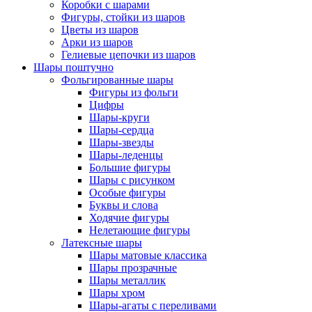
Коробки с шарами
Фигуры, стойки из шаров
Цветы из шаров
Арки из шаров
Гелиевые цепочки из шаров
Шары поштучно
Фольгированные шары
Фигуры из фольги
Цифры
Шары-круги
Шары-сердца
Шары-звезды
Шары-леденцы
Большие фигуры
Шары с рисунком
Особые фигуры
Буквы и слова
Ходячие фигуры
Нелетающие фигуры
Латексные шары
Шары матовые классика
Шары прозрачные
Шары металлик
Шары хром
Шары-агаты с переливами