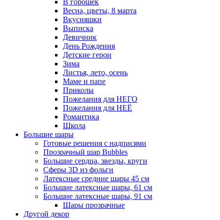
В горошек
Весна, цветы, 8 марта
Вкусняшки
Выписка
Девичник
День Рождения
Детские герои
Зима
Листья, лето, осень
Маме и папе
Приколы
Пожелания для НЕГО
Пожелания для НЕЁ
Романтика
Школа
Большие шары
Готовые решения с надписями
Прозрачный шар Bubbles
Большие сердца, звезды, круги
Сферы 3D из фольги
Латексные средние шары 45 см
Большие латексные шары, 61 см
Большие латексные шары, 91 см
Шары прозрачные
Другой декор