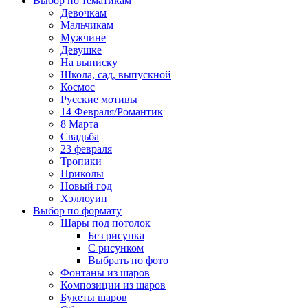
Выбор по тематикам
Девочкам
Мальчикам
Мужчине
Девушке
На выписку
Школа, сад, выпускной
Космос
Русские мотивы
14 Февраля/Романтик
8 Марта
Свадьба
23 февраля
Тропики
Приколы
Новый год
Хэллоуин
Выбор по формату
Шары под потолок
Без рисунка
С рисунком
Выбрать по фото
Фонтаны из шаров
Композиции из шаров
Букеты шаров