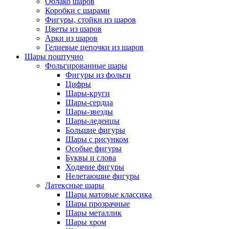
Облако шаров
Коробки с шарами
Фигуры, стойки из шаров
Цветы из шаров
Арки из шаров
Гелиевые цепочки из шаров
Шары поштучно
Фольгированные шары
Фигуры из фольги
Цифры
Шары-круги
Шары-сердца
Шары-звезды
Шары-леденцы
Большие фигуры
Шары с рисунком
Особые фигуры
Буквы и слова
Ходячие фигуры
Нелетающие фигуры
Латексные шары
Шары матовые классика
Шары прозрачные
Шары металлик
Шары хром