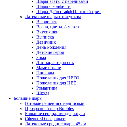
Шары-агаты с переливами
Шары с конфетти
Шары Дабл стафф Плотный цвет
Латексные шары с рисунком
В горошек
Весна, цветы, 8 марта
Вкусняшки
Выписка
Девичник
День Рождения
Детские герои
Зима
Листья, лето, осень
Маме и папе
Приколы
Пожелания для НЕГО
Пожелания для НЕЁ
Романтика
Школа
Большие шары
Готовые решения с надписями
Прозрачный шар Bubbles
Большие сердца, звезды, круги
Сферы 3D из фольги
Латексные средние шары 45 см