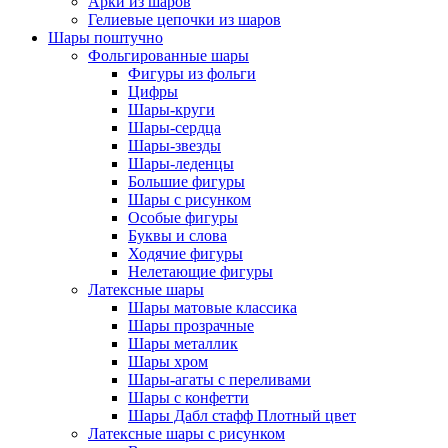
Арки из шаров
Гелиевые цепочки из шаров
Шары поштучно
Фольгированные шары
Фигуры из фольги
Цифры
Шары-круги
Шары-сердца
Шары-звезды
Шары-леденцы
Большие фигуры
Шары с рисунком
Особые фигуры
Буквы и слова
Ходячие фигуры
Нелетающие фигуры
Латексные шары
Шары матовые классика
Шары прозрачные
Шары металлик
Шары хром
Шары-агаты с переливами
Шары с конфетти
Шары Дабл стафф Плотный цвет
Латексные шары с рисунком